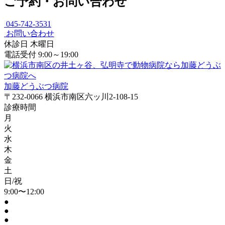
ご予約・お問い合わせ
045-742-3531
お問い合わせ
休診日
木曜日
電話受付
9:00～19:00
加藤どうぶつ病院
〒232-0066 横浜市南区六ッ川2-108-15
診療時間
月
火
水
木
金
土
日/祝
9:00〜12:00
●
●
●