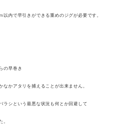
ｍ以内で早引きができる重めのジグが必要です。
らの早巻き
かなかアタリを捕えることが出来ません。
バラシという最悪な状況も何とか回避して
た。