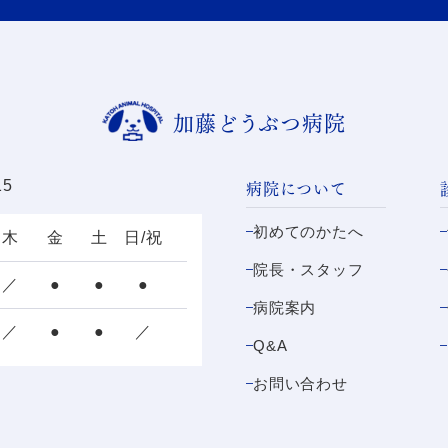
加藤どうぶつ病院
病院について
15
初めてのかたへ
木
金
土
日/祝
院長・スタッフ
／
●
●
●
病院案内
／
●
●
／
Q&A
お問い合わせ
。