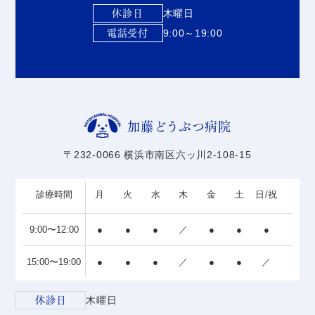
休診日
木曜日
電話受付
9:00～19:00
加藤どうぶつ病院
〒232-0066 横浜市南区六ッ川2-108-15
診療時間
月
火
水
木
金
土
日/祝
9:00〜12:00
●
●
●
／
●
●
●
15:00〜19:00
●
●
●
／
●
●
／
休診日
木曜日