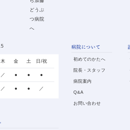
病院について
15
初めてのかたへ
木
金
土
日/祝
院長・スタッフ
／
●
●
●
病院案内
／
●
●
／
Q&A
お問い合わせ
。