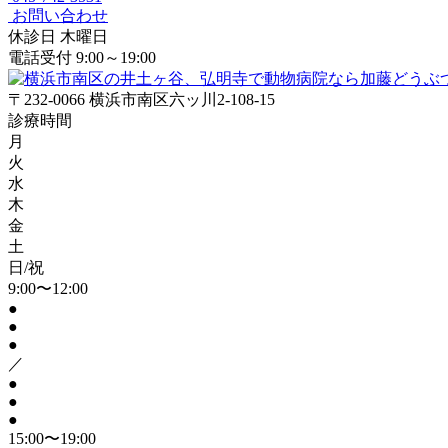
お問い合わせ
休診日
木曜日
電話受付
9:00～19:00
〒232-0066 横浜市南区六ッ川2-108-15
診療時間
月
火
水
木
金
土
日/祝
9:00〜12:00
●
●
●
／
●
●
●
15:00〜19:00